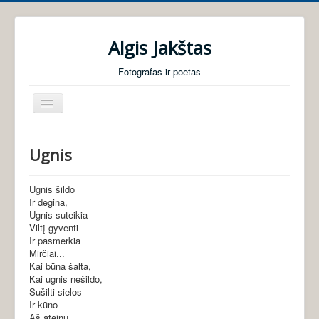
Algis Jakštas
Fotografas ir poetas
Perjungti
navigaciją
Pradžia
Ugnis
Foto galerijos
Poezija
Ugnis šildo
Ir degina,
Audio knygos
Ugnis suteikia
Viltį gyventi
Apie mane
Ir pasmerkia
Mirčiai...
Kai būna šalta,
Kai ugnis nešildo,
Sušilti sielos
Ir kūno
Aš ateinu