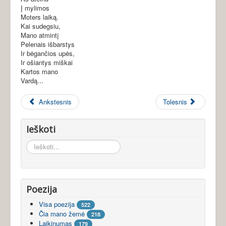
Į mylimos
Moters laiką.
Kai sudegsiu,
Mano atmintį
Pelenais išbarstys
Ir bėgančios upės,
Ir ošiantys miškai
Kartos mano
Vardą...
Ankstesnis
Tolesnis
Ieškoti
Ieškoti...
Poezija
Visa poezija
522
Čia mano žemė
218
Laikinumas
179