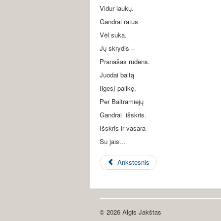
Vidur laukų.
Gandrai ratus
Vėl suka.
Jų skrydis –
Pranašas rudens.
Juodai baltą
Ilgesį palikę,
Per Baltramiejų
Gandrai išskris.
Išskris ir vasara
Su jais...
Ankstesnis
© 2026 Algis Jakštas