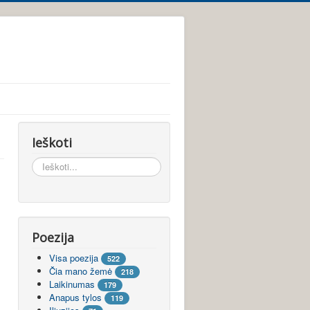
Ieškoti
Ieškoti...
Poezija
Visa poezija
522
Čia mano žemė
218
Laikinumas
179
Anapus tylos
119