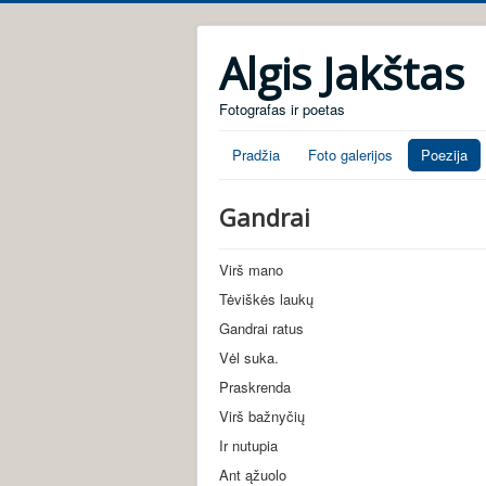
Algis Jakštas
Fotografas ir poetas
Pradžia
Foto galerijos
Poezija
Gandrai
Virš mano
Tėviškės laukų
Gandrai ratus
Vėl suka.
Praskrenda
Virš bažnyčių
Ir nutupia
Ant ąžuolo