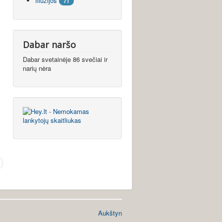
Iliuzijos
71
Dabar naršo
Dabar svetainėje 86 svečiai ir
narių nėra
Aukštyn