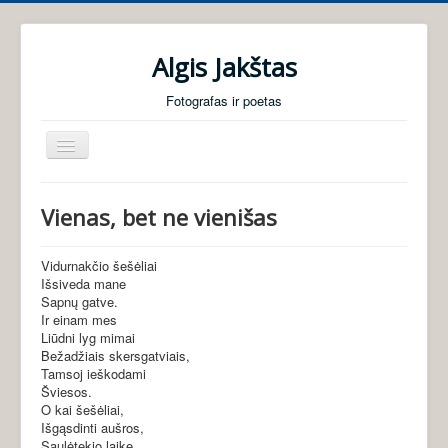
Algis Jakštas
Fotografas ir poetas
Perjungti
navigaciją
Pradžia
Vienas, bet ne vienišas
Foto galerijos
Poezija
Vidurnakčio šešėliai
Išsiveda mane
Audio knygos
Sapnų gatve.
Ir einam mes
Apie mane
Liūdni lyg mimai
Bežadžiais skersgatviais,
Tamsoj ieškodami
Šviesos.
O kai šešėliai,
Išgąsdinti aušros,
Saulėtekio laike