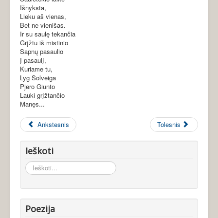
Išnyksta,
Lieku aš vienas,
Bet ne vienišas.
Ir su saulę tekančia
Grįžtu iš mistinio
Sapnų pasaulio
Į pasaulį,
Kuriame tu,
Lyg Solveiga
Pjero Giunto
Lauki grįžtančio
Manęs...
Ankstesnis
Tolesnis
Ieškoti
Ieškoti...
Poezija