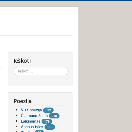
Ieškoti
Ieškoti...
Poezija
Visa poezija
522
Čia mano žemė
218
Laikinumas
179
Anapus tylos
119