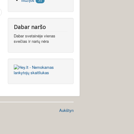
Iliuzijos
71
Dabar naršo
Dabar svetainėje vienas
svečias ir narių nėra
Aukštyn