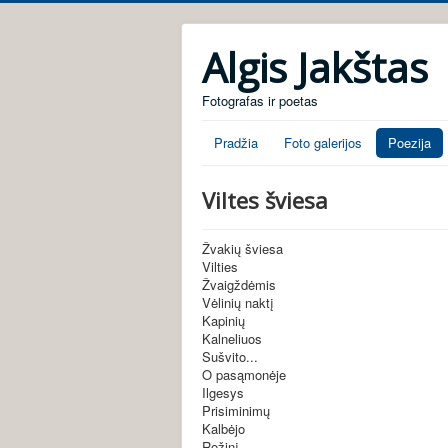
Algis Jakštas
Fotografas ir poetas
Pradžia
Foto galerijos
Poezija
Viltes šviesa
Žvakių šviesa
Vilties
Žvaigždėmis
Vėlinių naktį
Kapinių
Kalneliuos
Sušvito...
O pasąmonėje
Ilgesys
Prisiminimų
Kalbėjo
Rožinį...