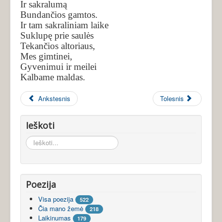
Ir sakralumą
Bundančios gamtos.
Ir tam sakraliniam laike
Suklupę prie saulės
Tekančios altoriaus,
Mes gimtinei,
Gyvenimui ir meilei
Kalbame maldas.
Ankstesnis
Tolesnis
Ieškoti
Ieškoti...
Poezija
Visa poezija
522
Čia mano žemė
218
Laikinumas
179