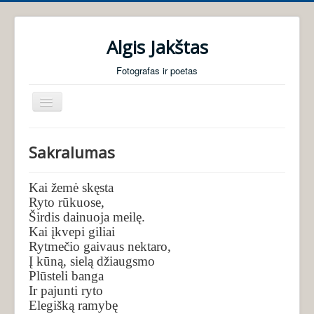
Algis Jakštas
Fotografas ir poetas
Perjungti
navigaciją
Pradžia
Sakralumas
Foto galerijos
Poezija
Kai žemė skęsta
Ryto rūkuose,
Audio knygos
Širdis dainuoja meilę.
Kai įkvepi giliai
Apie mane
Rytmečio gaivaus nektaro,
Į kūną, sielą džiaugsmo
Plūsteli banga
Ir pajunti ryto
Elegišką ramybę