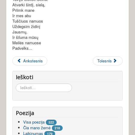
Atverki širdį, sielą,
Priimk mane
Ir mes abu
Tuščiuos namuos
Uždegsim židinį
Jausmų,
Ir šiluma mūsų
Meilės namuose
Padvelks...
Ankstesnis
Tolesnis
Ieškoti
Ieškoti...
Poezija
Visa poezija
522
Čia mano žemė
218
Laikinumas
179