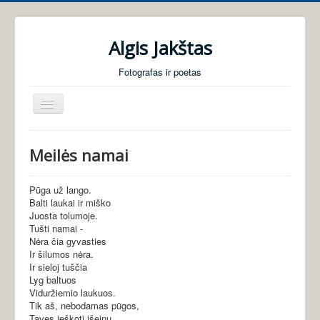
Algis Jakštas
Fotografas ir poetas
Perjungti
navigaciją
Pradžia
Meilės namai
Foto galerijos
Poezija
Pūga už lango.
Balti laukai ir miško
Audio knygos
Juosta tolumoje.
Tušti namai -
Apie mane
Nėra čia gyvasties
Ir šilumos nėra.
Ir sieloj tuščia
Lyg baltuos
Viduržiemio laukuos.
Tik aš, nebodamas pūgos,
Tavęs ieškoti išeinu.